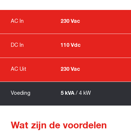
AC In
230 Vac
DC In
110 Vdc
AC Uit
230 Vac
Voeding
5 kVA
4 kW
Wat zijn de voordelen