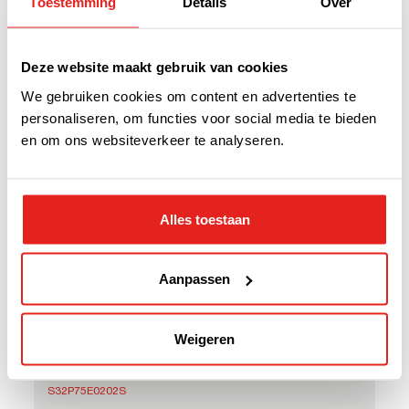
Toestemming
Details
Over
Uitgangsvermogen
5000 VA / 4000 W
Deze website maakt gebruik van cookies
We gebruiken cookies om content en advertenties te
Efficiëntie: DC/AC
personaliseren, om functies voor social media te bieden
91%
en om ons websiteverkeer te analyseren.
Efficiëntie: AC/AC
96%
Alles toestaan
Temperatuur
-20 °C tot 65 °C
Aanpassen
Afmetingen
2U x 485 mm x 515 mm
Weigeren
Artikelnummer
S32P75E0202S