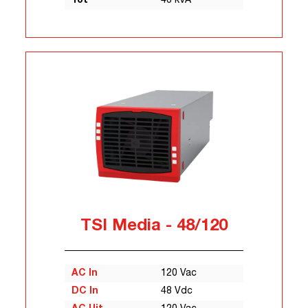
Tot
48 kVA
TSI Media - 48/120
AC In
120 Vac
DC In
48 Vdc