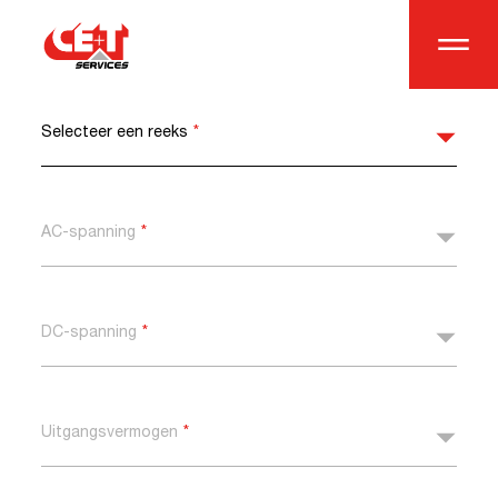
Selecteer een reeks
*
AC-spanning
*
DC-spanning
*
Uitgangsvermogen
*