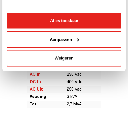
Alles toestaan
Aanpassen
Bravo ECI - 400/230
Weigeren
AC In
230 Vac
DC In
400 Vdc
AC Uit
230 Vac
Voeding
3 kVA
Tot
2,7 MVA