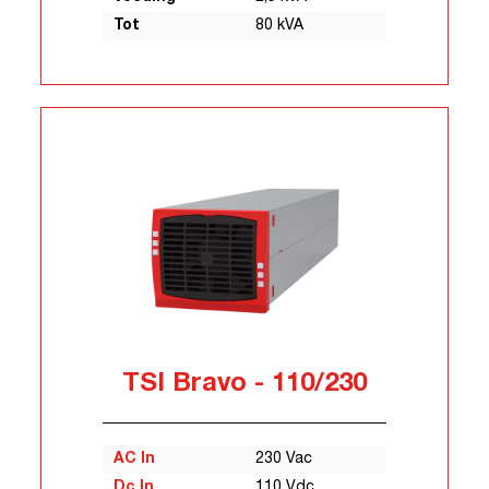
Tot
80 kVA
TSI Bravo - 110/230
AC In
230 Vac
Dc In
110 Vdc