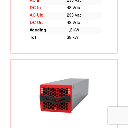
AC In
230 Vac
DC In
48 Vdc
AC Uit
230 Vac
DC Uit
48 Vdc
Voeding
1,2 kW
Tot
38 kW